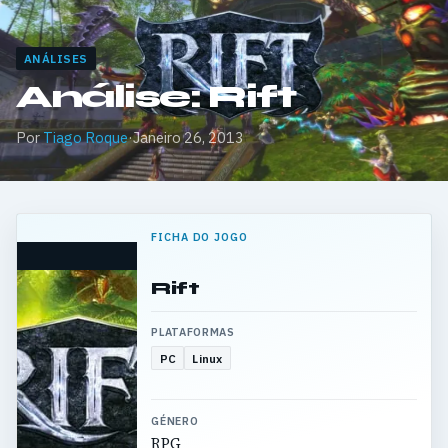
ANÁLISES
Análise: Rift
Por
Tiago Roque
·
Janeiro 26, 2013
FICHA DO JOGO
Rift
PLATAFORMAS
PC
Linux
GÉNERO
RPG