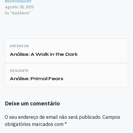
Necrodancer
Agosto 28, 2025
In "Análises"
Navegação
ANTERIOR
de
Análise: A Walk in the Dark
artigos
SEGUINTE
Análise: Primal Fears
Deixe um comentário
O seu endereço de email não será publicado.
Campos
obrigatórios marcados com
*