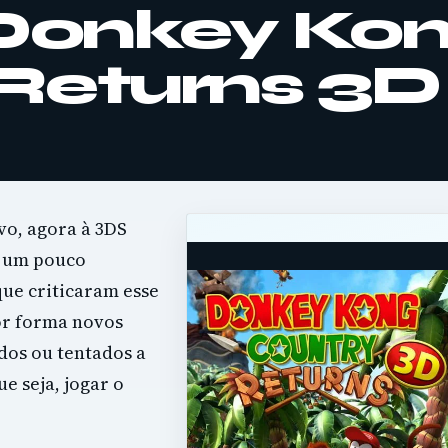
 Donkey Ko
Returns 3D
vo, agora à 3DS
s um pouco
que criticaram esse
hor forma novos
dos ou tentados a
e seja, jogar o