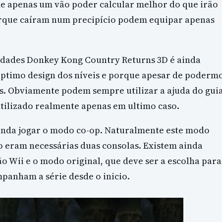
e apenas um vão poder calcular melhor do que irão
orque caíram num precipício podem equipar apenas
idades Donkey Kong Country Returns 3D é ainda
óptimo design dos níveis e porque apesar de poderm
ês. Obviamente podem sempre utilizar a ajuda do gui
 utilizado realmente apenas em ultimo caso.
inda jogar o modo co-op. Naturalmente este modo
 eram necessárias duas consolas. Existem ainda
ão Wii e o modo original, que deve ser a escolha para
mpanham a série desde o inicio.