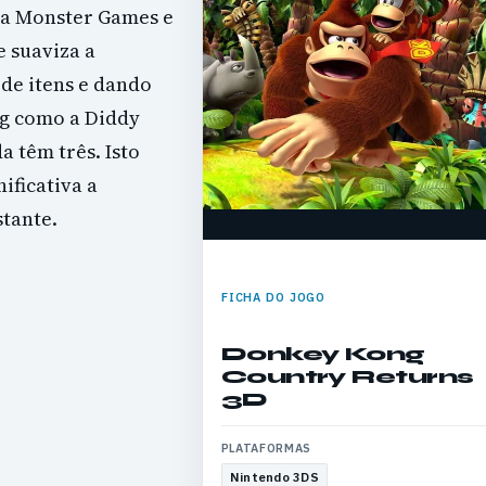
 da Monster Games e
 suaviza a
 de itens e dando
ng como a Diddy
 têm três. Isto
ificativa a
stante.
FICHA DO JOGO
Donkey Kong
Country Returns
3D
PLATAFORMAS
Nintendo 3DS