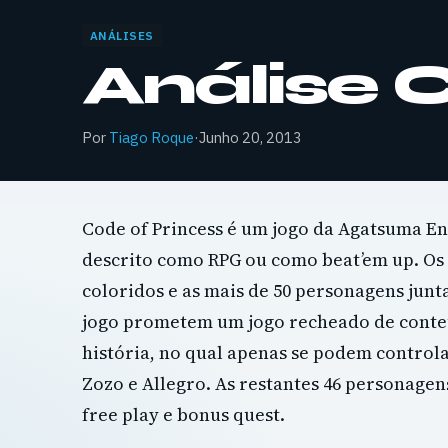
ANÁLISES
Análise 
Por
Tiago Roque
·
Junho 20, 2013
Code of Princess é um jogo da Agatsuma En
descrito como RPG ou como beat’em up. Os 
coloridos e as mais de 50 personagens ju
jogo prometem um jogo recheado de conte
história, no qual apenas se podem controla
Zozo e Allegro. As restantes 46 personag
free play e bonus quest.