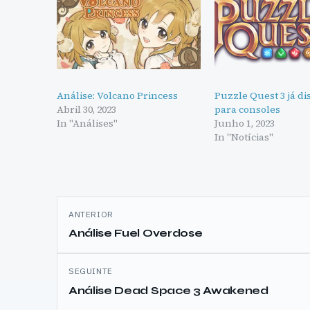
Análise: Volcano Princess
Puzzle Quest 3 já d
Abril 30, 2023
para consoles
In "Análises"
Junho 1, 2023
In "Notícias"
Navegação
ANTERIOR
de
Análise Fuel Overdose
artigos
SEGUINTE
Análise Dead Space 3 Awakened