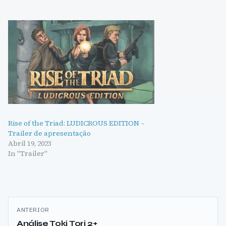
Rise of the Triad: LUDICROUS EDITION –
Trailer de apresentação
Abril 19, 2023
In "Trailer"
Navegação
ANTERIOR
de
Análise Toki Tori 2+