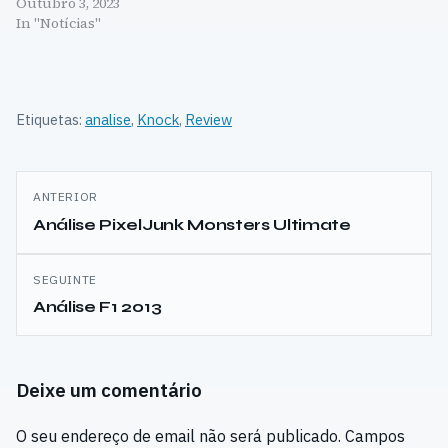
Outubro 3, 2023
In "Notícias"
Etiquetas:
analise
,
Knock
,
Review
Navegação
ANTERIOR
de
Análise PixelJunk Monsters Ultimate
artigos
SEGUINTE
Análise F1 2013
Deixe um comentário
O seu endereço de email não será publicado.
Campos