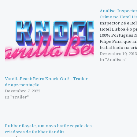
Análise: Inspecto
Crime no Hotel Li
Inspector Zé e Ro
Hotel Lisboa é o p
100% Português N
Filipe Pina, que a
trabalhado na cri
Shop e o mais con
Dezembro 10, 2013
por Diogo Stuart 
In "Análises"
VanillaBeast: Retro Knock-Out! – Trailer
de apresentação
Dezembro 7, 2022
In "Trailer"
Rubber Royale, um novo battle royale dos
criadores de Rubber Bandits