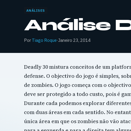
ANÁLISES
Análise 
Por
Tiago Roque
·
Janeiro 23, 2014
Deadly 30 mistura conceitos de um platfor
defense. O objectivo do jogo é simples, sob
de zombies. O jogo começa com o objectivo
deve ser protegido a todo custo, pois é gam
Durante cada podemos explorar diferentes 
com duas áreas em cada sentido. No entanto
única área em que os zombies não vão atac
para a esquerda e para a direita tem alguns