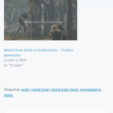
Metal Gear Solid Δ: Snake Eater – Trailer
gameplay
Junho 5, 2025
In "Trailer"
Etiquetas:
ação
,
metal gear
,
metal gear rising
,
revengeance
,
rising
Navegação