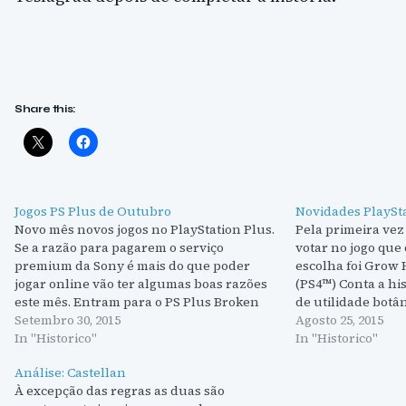
Share this:
Jogos PS Plus de Outubro
Novidades PlaySt
Novo mês novos jogos no PlayStation Plus.
Pela primeira vez
Se a razão para pagarem o serviço
votar no jogo que
premium da Sony é mais do que poder
escolha foi Grow
jogar online vão ter algumas boas razões
(PS4™) Conta a hi
este mês. Entram para o PS Plus Broken
de utilidade botâ
Age (PS4/PS Vita) Super Meat Boy (PS4/PS
Setembro 30, 2015
missão pela galá
Agosto 25, 2015
Vita) Unmechanical Extended (PS4/PS3)
In "Historico"
nova planta que d
In "Historico"
Kickbeat (PS Vita/PS3)…
Análise: Castellan
À excepção das regras as duas são