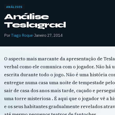
ANÁLISES
Análise
Teslagrad
Por
Tiago Roque
·
Janeiro 27, 2014
O aspecto mais marcante da apresentação de Tesla
verbal como ele comunica com o jogador. Não há u
escrita durante todo o jogo. Não é uma história c
entregue numa casa uma noite de tempestade pelo p
sair de casa dos anos mais tarde, caçado e perseg
uma torre misteriosa . É aqui que o jogador vê a hi
e os seus habitantes gradualmente revelados atrav
até mesmo pequenos teatros de fantoches .