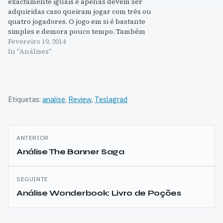
exactamente iguais e apenas devem ser
adquiridas caso queiram jogar com três ou
quatro jogadores. O jogo em si é bastante
simples e demora pouco tempo. Também
não dá grande trabalho a montar,
Fevereiro 19, 2014
demorando mais a desmontar até. Em
In "Análises"
Castellan temos que construir…
Etiquetas:
analise
,
Review
,
Teslagrad
Navegação
ANTERIOR
de
Análise The Banner Saga
artigos
SEGUINTE
Análise Wonderbook: Livro de Poções