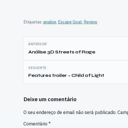
Etiquetas:
analise
,
Escape Goat
,
Review
Navegação
ANTERIOR
de
Análise 3D Streets of Rage
artigos
SEGUINTE
Features trailer – Child of Light
Deixe um comentário
O seu endereço de email não será publicado.
Camp
Comentário
*