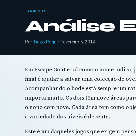
ANÁLISES
Análise 
Por
Tiago Roque
·
Fevereiro 5, 2014
Em Escape Goat e tal como o nome indica,
final é ajudar a salvar uma colecção de ove
Acompanhando o bode está sempre um rato
importa muito. Os dois têm nove áreas para 
o nono com nove. Cada área tem como objec
a variedade dos níveis é decente.
Este é um daqueles jogos que exigem pens