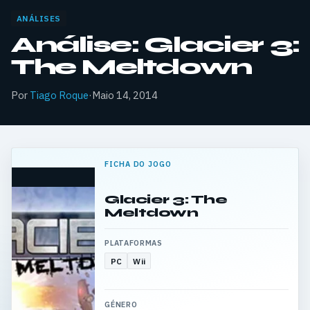
ANÁLISES
Análise: Glacier 3:
The Meltdown
Por
Tiago Roque
·
Maio 14, 2014
FICHA DO JOGO
Glacier 3: The
Meltdown
PLATAFORMAS
PC
Wii
GÉNERO