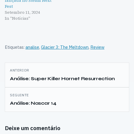
lançada no Steam Next
Fest
Setembro 11, 2024
In "Notícias"
Etiquetas:
analise
,
Glacier 3: The Meltdown
,
Review
Navegação
ANTERIOR
de
Análise: Super Killer Hornet Resurrection
artigos
SEGUINTE
Análise: Nascar 14
Deixe um comentário