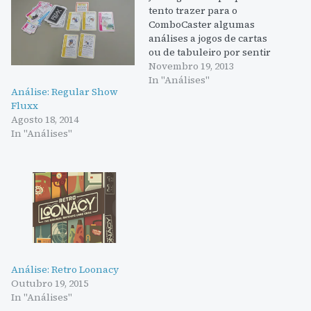
tento trazer para o
ComboCaster algumas
análises a jogos de cartas
ou de tabuleiro por sentir
que no fundo todos eles
Novembro 19, 2013
são jogos e merecerem
In "Análises"
Análise: Regular Show
partilhar o mesmo
Fluxx
espaço. Por muito que
Agosto 18, 2014
goste de jogar online ou
In "Análises"
com amigos, nada
consegue rivalizar com o
partilhar…
Análise: Retro Loonacy
Outubro 19, 2015
In "Análises"