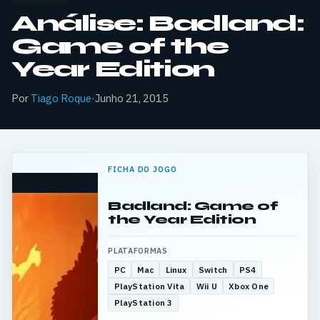
Análise: Badland:
Game of the
Year Edition
Por
Tiago Roque
·
Junho 21, 2015
FICHA DO JOGO
Badland: Game of
the Year Edition
PLATAFORMAS
PC
Mac
Linux
Switch
PS4
PlayStation Vita
Wii U
Xbox One
PlayStation 3