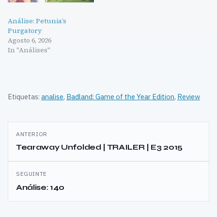
Análise: Petunia’s
Purgatory
Agosto 6, 2026
In "Análises"
Etiquetas:
analise
,
Badland: Game of the Year Edition
,
Review
Navegação
ANTERIOR
de
Tearaway Unfolded | TRAILER | E3 2015
artigos
SEGUINTE
Análise: 140