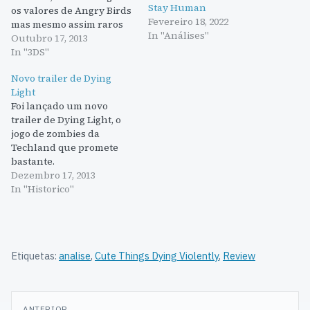
Stay Human
os valores de Angry Birds
Fevereiro 18, 2022
mas mesmo assim raros
In "Análises"
são os smartphones por
Outubro 17, 2013
onde o jogo não passou.
In "3DS"
Apesar de a versão 3DS
Novo trailer de Dying
não fazer muito para se
Light
diferenciar ou melhorar
Foi lançado um novo
os títulos anteriores a
trailer de Dying Light, o
qualidade e diversão…
jogo de zombies da
Techland que promete
bastante.
Dezembro 17, 2013
In "Historico"
Etiquetas:
analise
,
Cute Things Dying Violently
,
Review
Navegação
ANTERIOR