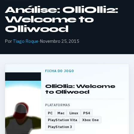
Análise: OlliOlli2:
Welcome to
Olliwood
Por
Tiago Roque
·
Novembro 25, 2015
FICHA DO JOGO
OlliOlli2: Welcome
to Olliwood
PLATAFORMAS
PC
Mac
Linux
PS4
PlayStation Vita
Xbox One
PlayStation 3