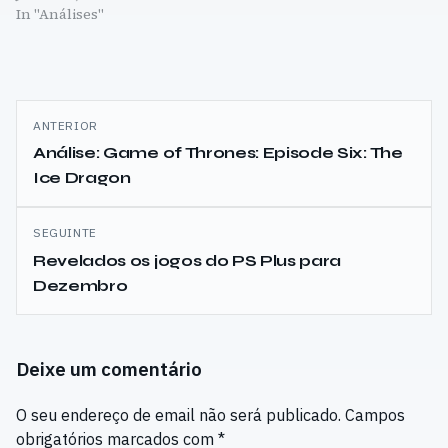
In "Análises"
Navegação
ANTERIOR
de
Análise: Game of Thrones: Episode Six: The
Ice Dragon
artigos
SEGUINTE
Revelados os jogos do PS Plus para
Dezembro
Deixe um comentário
O seu endereço de email não será publicado.
Campos
obrigatórios marcados com
*