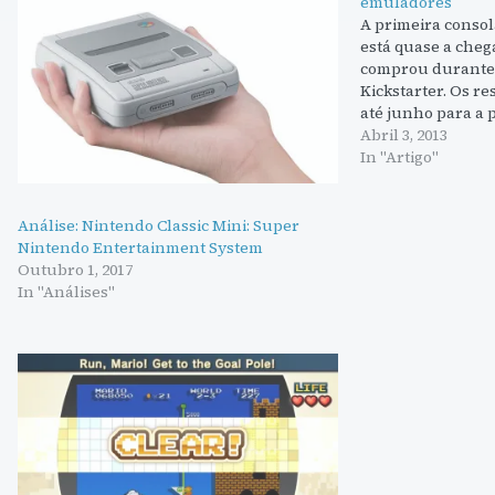
emuladores
A primeira conso
está quase a cheg
comprou durante
Kickstarter. Os re
até junho para a
centenas de jogos
Abril 3, 2013
desde alguns port
In "Artigo"
pensados para a 
Análise: Nintendo Classic Mini: Super
Nintendo Entertainment System
Outubro 1, 2017
In "Análises"