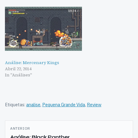
Análise: Mercenary Kings
Abril 22, 2014
In "Análises"
Etiquetas:
analise
,
Pequena Grande Vida
,
Review
Navegação
ANTERIOR
de
Análise: Black Panther