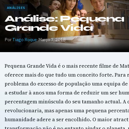
ANÁLISES
Análise: Pequena
Grande Vida
Por
Tiago Roque
·
Março 7, 2018
Pequena Grande Vida é o mais recente filme de Ma
oferece mais do que tudo um conceito forte. Para 
problema do excesso de população uma equipa de c
a estudar à anos uma forma de reduzir um ser hu
percentagem minúscula do seu tamanho actual. A 
revolucionaria, mas apenas uma pequena percent
humanidade adere a ser encolhido. O maior atract
transformação não é no entanto ajudar o planeta, 