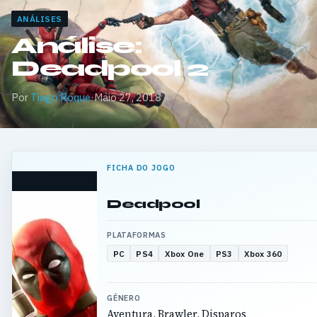
ANÁLISES
Análise:
Deadpool 2
Por
Tiago Roque
·
Maio 27, 2018
FICHA DO JOGO
Deadpool
PLATAFORMAS
PC
PS4
Xbox One
PS3
Xbox 360
GÉNERO
Aventura, Brawler, Disparos