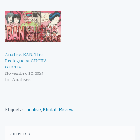
Análise: BAN: The
Prologue of GUCHA
GUCHA
Novembro 12, 2024
In "Análises"
Etiquetas:
analise
,
Kholat
,
Review
Navegação
ANTERIOR