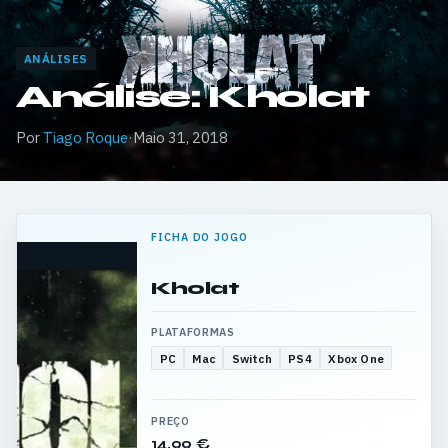
ANÁLISES
Análise: Kholat
Por
Tiago Roque
·
Maio 31, 2018
FICHA DO JOGO
Kholat
PLATAFORMAS
PC
Mac
Switch
PS4
Xbox One
PREÇO
14,99 €