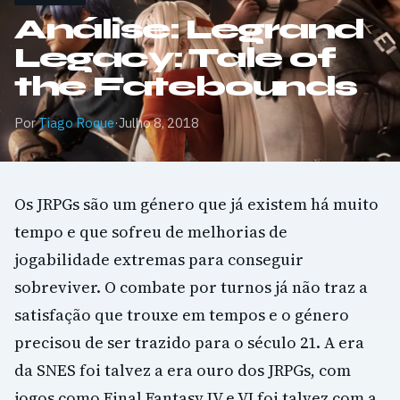
Análise: Legrand
Legacy: Tale of
the Fatebounds
Por
Tiago Roque
·
Julho 8, 2018
Os JRPGs são um género que já existem há muito
tempo e que sofreu de melhorias de
jogabilidade extremas para conseguir
sobreviver. O combate por turnos já não traz a
satisfação que trouxe em tempos e o género
precisou de ser trazido para o século 21. A era
da SNES foi talvez a era ouro dos JRPGs, com
jogos como Final Fantasy IV e VI foi talvez com a