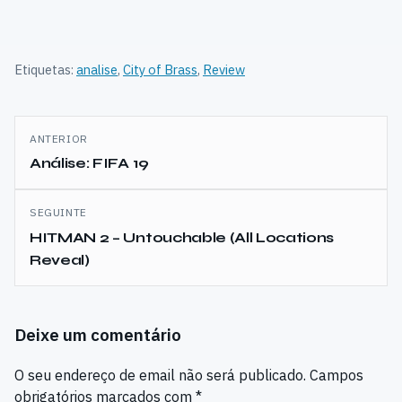
Etiquetas:
analise
,
City of Brass
,
Review
Navegação
ANTERIOR
de
Análise: FIFA 19
artigos
SEGUINTE
HITMAN 2 – Untouchable (All Locations
Reveal)
Deixe um comentário
O seu endereço de email não será publicado.
Campos
obrigatórios marcados com
*