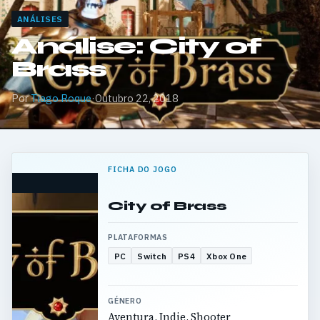
ANÁLISES
Análise: City of
Brass
Por
Tiago Roque
·
Outubro 22, 2018
FICHA DO JOGO
City of Brass
PLATAFORMAS
PC
Switch
PS4
Xbox One
GÉNERO
Aventura, Indie, Shooter