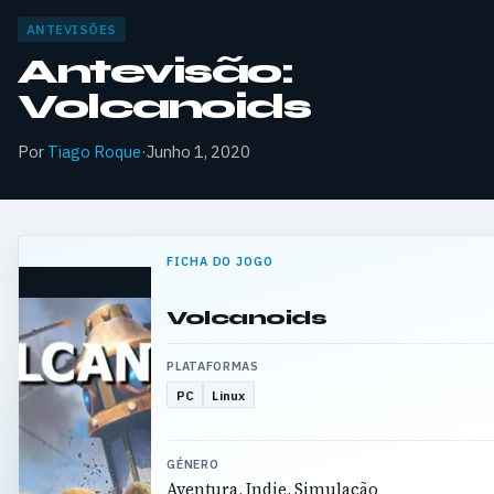
ANTEVISÕES
Antevisão:
Volcanoids
Por
Tiago Roque
·
Junho 1, 2020
FICHA DO JOGO
Volcanoids
PLATAFORMAS
PC
Linux
GÉNERO
Aventura, Indie, Simulação