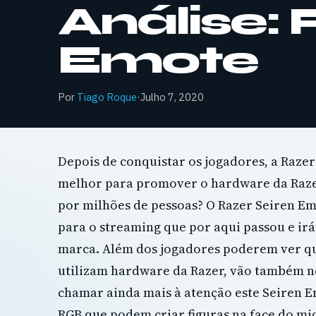
Análise: 
Emote
Por
Tiago Roque
·
Julho 7, 2020
Depois de conquistar os jogadores, a Raze
melhor para promover o hardware da Razer
por milhões de pessoas? O Razer Seiren Em
para o streaming que por aqui passou e irá
marca. Além dos jogadores poderem ver q
utilizam hardware da Razer, vão também n
chamar ainda mais à atenção este Seiren 
RGB que podem criar figuras na face do mi