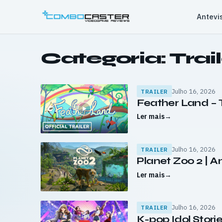
Saltar
Antevi
para
o
conteúdo
Categoria:
Trai
Julho 16, 2026
TRAILER
Feather Land – 
Ler mais
→
Julho 16, 2026
TRAILER
Planet Zoo 2 | A
Ler mais
→
Julho 16, 2026
TRAILER
K-pop Idol Stori