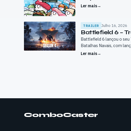
Ler mais
→
Julho 16, 2026
TRAILER
Battlefield 6 – 
Battlefield 6 lançou o se
Batalhas Navais, com la
Ler mais
→
Paginação
dos
conteúdos
ComboCaster