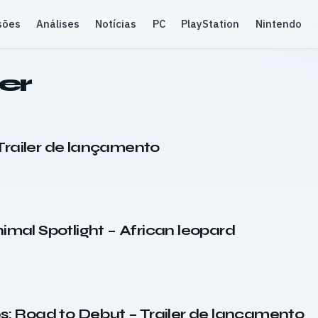
sões
Análises
Notícias
PC
PlayStation
Nintendo
ler
Trailer de lançamento
nimal Spotlight – African leopard
es: Road to Debut – Trailer de lançamento