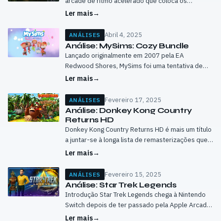
arcade de ritmo acelerado que coloca os
jogadores numa luta incessante contra hordas de
Ler mais
→
inimigos robóticos. Desenvolvido por hinyari9, o…
Abril 4, 2025
ANÁLISES
Análise: MySims: Cozy Bundle
Lançado originalmente em 2007 pela EA
Redwood Shores, MySims foi uma tentativa de
capitalizar sobre o sucesso crescente de jogos
Ler mais
→
como Animal Crossing, que tinha conquistado uma
base…
Fevereiro 17, 2025
ANÁLISES
Análise: Donkey Kong Country
Returns HD
Donkey Kong Country Returns HD é mais um título
a juntar-se à longa lista de remasterizações que a
Nintendo tem vindo a lançar nos últimos anos
Ler mais
→
para a…
Fevereiro 15, 2025
ANÁLISES
Análise: Star Trek Legends
Introdução Star Trek Legends chega à Nintendo
Switch depois de ter passado pela Apple Arcade
e pela Steam. Este jogo tenta capturar o espírito
Ler mais
→