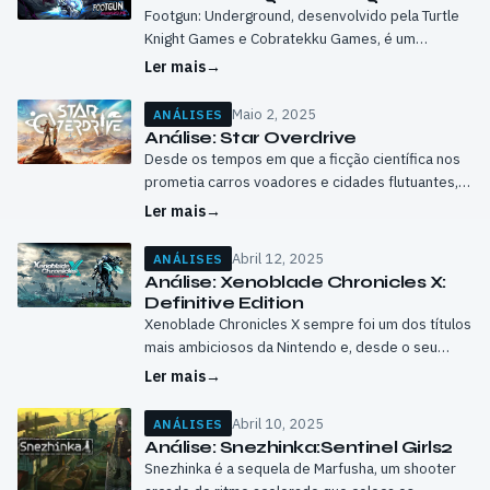
Footgun: Underground, desenvolvido pela Turtle
Knight Games e Cobratekku Games, é um
roguelike que se destaca pela sua mecânica de
Ler mais
→
combate pouco convencional. Ao contrário da
maioria dos…
Maio 2, 2025
ANÁLISES
Análise: Star Overdrive
Desde os tempos em que a ficção científica nos
prometia carros voadores e cidades flutuantes,
que o desejo por tecnologias futuristas faz parte
Ler mais
→
do imaginário coletivo. No mundo…
Abril 12, 2025
ANÁLISES
Análise: Xenoblade Chronicles X:
Definitive Edition
Xenoblade Chronicles X sempre foi um dos títulos
mais ambiciosos da Nintendo e, desde o seu
lançamento original na Wii U em 2015,
Ler mais
→
rapidamente se destacou como um…
Abril 10, 2025
ANÁLISES
Análise: Snezhinka:Sentinel Girls2
Snezhinka é a sequela de Marfusha, um shooter