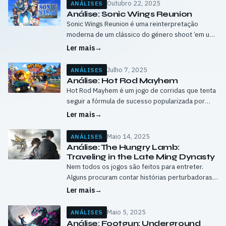
Outubro 22, 2025
ANÁLISES
Análise: Sonic Wings Reunion
Sonic Wings Reunion é uma reinterpretação
moderna de um clássico do género shoot ’em up
conhecido no Ocidente como Aero Fighters. A
Ler mais
→
série, nascida nos anos 90, sempre…
Julho 7, 2025
ANÁLISES
Análise: Hot Rod Mayhem
Hot Rod Mayhem é um jogo de corridas que tenta
seguir a fórmula de sucesso popularizada por
Mario Kart, oferecendo uma experiência de
Ler mais
→
corrida arcade com personalização de…
Maio 14, 2025
ANÁLISES
Análise: The Hungry Lamb:
Traveling in the Late Ming Dynasty
Nem todos os jogos são feitos para entreter.
Alguns procuram contar histórias perturbadoras e
explorar as partes mais sombrias da humanidade.
Ler mais
→
The Hungry Lamb: Traveling in the Late…
Maio 5, 2025
ANÁLISES
Análise: Footgun: Underground