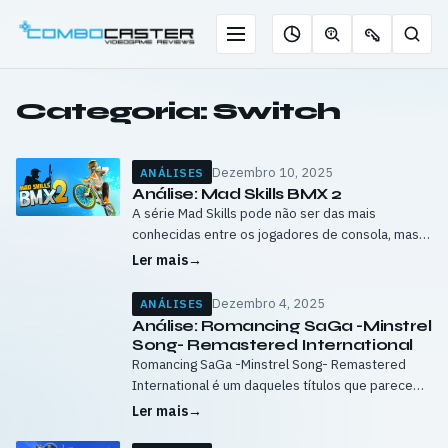
Saltar
para
Menu
Pesqu
Roleta
Descobrir
Ofertas
o
de
jogos
de
conteúdo
jogos
com
chaves
Categoria:
Switch
IA
Dezembro 10, 2025
ANÁLISES
Análise: Mad Skills BMX 2
A série Mad Skills pode não ser das mais
conhecidas entre os jogadores de consola, mas já
tem o seu espaço bem marcado no mundo
Ler mais
→
mobile. Com Mad…
Dezembro 4, 2025
ANÁLISES
Análise: Romancing SaGa -Minstrel
Song- Remastered International
Romancing SaGa -Minstrel Song- Remastered
International é um daqueles títulos que parece
feito à medida de um público muito específico:
Ler mais
→
jogadores que gostam de liberdade total,
mecânicas complexas…