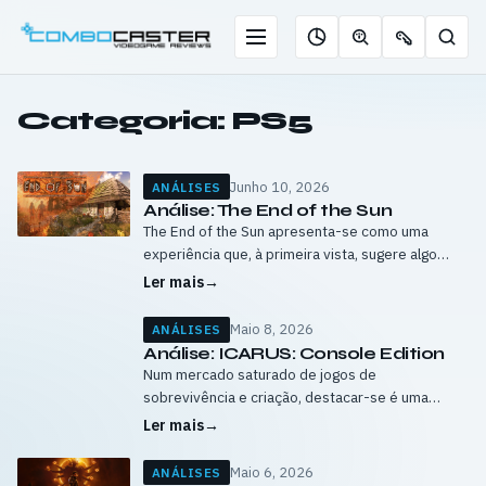
Saltar
para
Menu
Pesqu
Roleta
Descobrir
Ofertas
o
de
jogos
de
conteúdo
jogos
com
chaves
Categoria:
PS5
IA
Junho 10, 2026
ANÁLISES
Análise: The End of the Sun
The End of the Sun apresenta-se como uma
experiência que, à primeira vista, sugere algo
mais intenso e simbólico do que aquilo que
Ler mais
→
realmente oferece. A premissa remete…
Maio 8, 2026
ANÁLISES
Análise: ICARUS: Console Edition
Num mercado saturado de jogos de
sobrevivência e criação, destacar-se é uma
tarefa quase impossível. A fórmula está bem
Ler mais
→
estabelecida: começar do zero, recolher
recursos, construir abrigo e…
Maio 6, 2026
ANÁLISES