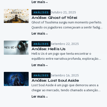
acumulação de maldições. À primeira vista, esta
Ler mais
→
premissa levanta algumas dúvidas…
Outubro 21, 2025
ANÁLISES
Análise: Ghost of Yōtei
Ghost of Tsushima surgiu num momento perfeito.
Quando os jogadores começavam a sentir fadiga
dos mundos abertos e o confinamento
Ler mais
→
pandémico nos deixava sedentos por aventuras
distantes, a…
Setembro 22, 2025
ANÁLISES
Análise: Hell is Us
Hell is Us é um jogo que tenta encontrar o
equilíbrio entre narrativa profunda, exploração
livre e combate intenso. Desenvolvido com uma
Ler mais
→
forte aposta na construção de mundo,…
Setembro 16, 2025
ANÁLISES
Análise: Lost Soul Aside
Lost Soul Aside é um jogo que demorou anos a
chegar ao mercado, tendo chamado a atenção
desde os primeiros trailers pela sua estética que
Ler mais
→
lembra a série…