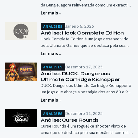
da Bungie, agora reinventada como um extraction
shooter moderno. Este novo capítulo tenta
Ler mais
→
posicionar-se num género que tem ganho
bastante…
Janeiro 5, 2026
ANÁLISES
Análise: Hook Complete Edition
Hook Complete Edition é um jogo desenvolvido
pela Ultimate Games que se destaca pela sua
simplicidade e abordagem minimalista ao género
Ler mais
→
de puzzles. À primeira vista, pode parecer…
Dezembro 17, 2025
ANÁLISES
Análise: DUCK: Dangerous
Ultimate Cartridge Kidnapper
DUCK: Dangerous Ultimate Cartridge Kidnapper é
um jogo que abraça a nostalgia dos anos 80 e 90,
mas com uma premissa original e um toque de
Ler mais
→
humor absurdo.…
Dezembro 11, 2025
ANÁLISES
Análise: Curse Rounds
Curse Rounds é um roguelike shooter visto de
cima que se destaca pela sua mecânica central: a