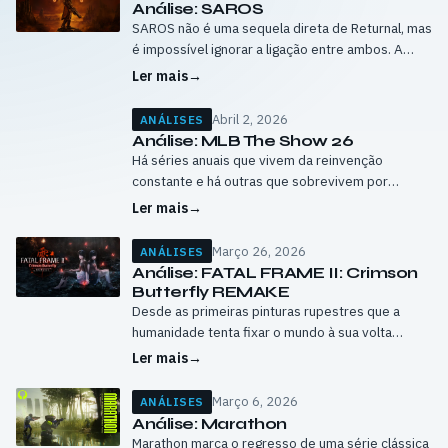
Análise: SAROS
SAROS não é uma sequela direta de Returnal, mas
é impossível ignorar a ligação entre ambos. A
Housemarque pega em tudo o que aprendeu com
Ler mais
→
esse título e…
Abril 2, 2026
ANÁLISES
Análise: MLB The Show 26
Há séries anuais que vivem da reinvenção
constante e há outras que sobrevivem por
refinarem uma base já muito sólida. MLB The
Ler mais
→
Show 26 pertence claramente ao segundo…
Março 26, 2026
ANÁLISES
Análise: FATAL FRAME II: Crimson
Butterfly REMAKE
Desde as primeiras pinturas rupestres que a
humanidade tenta fixar o mundo à sua volta
através da arte. A pintura pode deformar,
Ler mais
→
inventar, exagerar ou sonhar. A fotografia,…
Março 6, 2026
ANÁLISES
Análise: Marathon
Marathon marca o regresso de uma série clássica