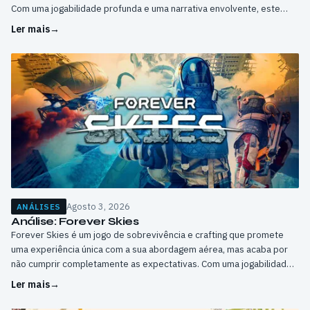
Com uma jogabilidade profunda e uma narrativa envolvente, este
jogo é um must para os fãs do género.
Ler mais
→
Agosto 3, 2026
ANÁLISES
Análise: Forever Skies
Forever Skies é um jogo de sobrevivência e crafting que promete
uma experiência única com a sua abordagem aérea, mas acaba por
não cumprir completamente as expectativas. Com uma jogabilidade
interessante, mas com alguns problemas, este jogo é um exemplo de
Ler mais
→
como a ambição pode superar a capacidade de entrega.