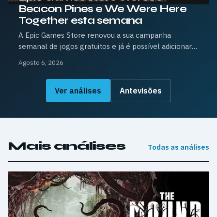
Beacon Pines e We Were Here
Together esta semana
A Epic Games Store renovou a sua campanha
semanal de jogos gratuitos e já é possível adicionar
dois novos títulos à biblioteca sem qualquer custo.
Agosto 6, 2026
Até ao próximo dia 13 de agosto, às 16h00 (hora de
Portugal Continental), os jogadores podem resgatar
Ver análises
Antevisões
Beacon Pines e We Were Here Together.
Mais análises
Todas as análises