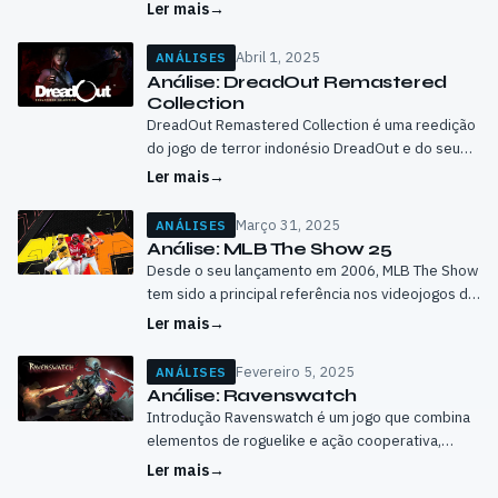
ou experimentar pela primeira vez o mundo
Ler mais
→
devastado e melancólico criado pela Bend
Studio. Lançado…
Abril 1, 2025
ANÁLISES
Análise: DreadOut Remastered
Collection
DreadOut Remastered Collection é uma reedição
do jogo de terror indonésio DreadOut e do seu
DLC Keepers of the Dark. Inspirado por clássicos
Ler mais
→
como Fatal Frame, este jogo…
Março 31, 2025
ANÁLISES
Análise: MLB The Show 25
Desde o seu lançamento em 2006, MLB The Show
tem sido a principal referência nos videojogos de
basebol. A série tem mantido um padrão de
Ler mais
→
qualidade elevado e,…
Fevereiro 5, 2025
ANÁLISES
Análise: Ravenswatch
Introdução Ravenswatch é um jogo que combina
elementos de roguelike e ação cooperativa,
trazendo personagens de contos folclóricos e
Ler mais
→
lendas para um cenário sombrio e corrompido.