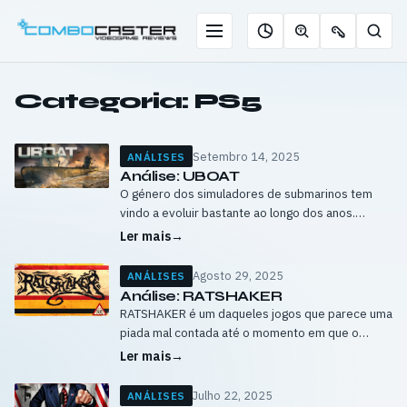
Saltar
para
Menu
Pesqu
Roleta
Descobrir
Ofertas
o
de
jogos
de
conteúdo
jogos
com
chaves
Categoria:
PS5
IA
Setembro 14, 2025
ANÁLISES
Análise: UBOAT
O género dos simuladores de submarinos tem
vindo a evoluir bastante ao longo dos anos.
Muitos jogadores ainda se lembram de títulos
Ler mais
→
como Silent Service, que, apesar de…
Agosto 29, 2025
ANÁLISES
Análise: RATSHAKER
RATSHAKER é um daqueles jogos que parece uma
piada mal contada até o momento em que o
instalamos e percebemos que há algo de
Ler mais
→
verdadeiramente fascinante no seu…
Julho 22, 2025
ANÁLISES