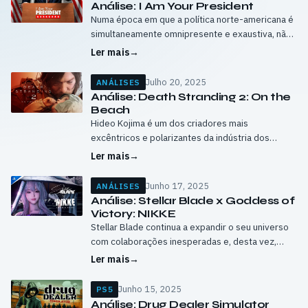
Análise: I Am Your President
Numa época em que a política norte-americana é
simultaneamente omnipresente e exaustiva, não
deixa de ser curioso o aparecimento de um jogo
Ler mais
→
como I Am Your President. O…
Julho 20, 2025
ANÁLISES
Análise: Death Stranding 2: On the
Beach
Hideo Kojima é um dos criadores mais
excêntricos e polarizantes da indústria dos
videojogos. Depois do impacto que Death
Ler mais
→
Stranding causou em 2019 — quer pela
originalidade, quer…
Junho 17, 2025
ANÁLISES
Análise: Stellar Blade x Goddess of
Victory: NIKKE
Stellar Blade continua a expandir o seu universo
com colaborações inesperadas e, desta vez,
traz-nos um segundo conteúdo adicional
Ler mais
→
baseado no jogo mobile Goddess of Victory:
NIKKE. Após…
Junho 15, 2025
PS5
Análise: Drug Dealer Simulator