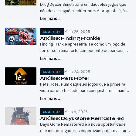
Drug Dealer Simulator é um daqueles jogos que
não deixa ninguém indiferente. A proposta é, à
partida, polémica, mas também cativante:
Ler mais
→
construir um império de tráfico de droga…
Maio 26, 2025
ANÁLISES
Análise: Finding Frankie
Finding Frankie apresenta-se como um jogo de
terror com uma forte componente de parkour,
disfarçado inicialmente como um simples e
Ler mais
→
divertido programa televisivo. Esta premissa,
aparentemente leve, esconde…
Maio 24, 2025
ANÁLISES
Análise: Pets Hotel
Pets Hotel é um daqueles jogos que à primeira
vista parece ter tudo para conquistar os amantes
de experiências acolhedoras e relaxantes,
Ler mais
→
especialmente os que têm uma queda…
Maio 6, 2025
ANÁLISES
Análise: Days Gone Remastered
Days Gone Remastered é a nova oportunidade
que muitos jogadores esperavam para revisitar