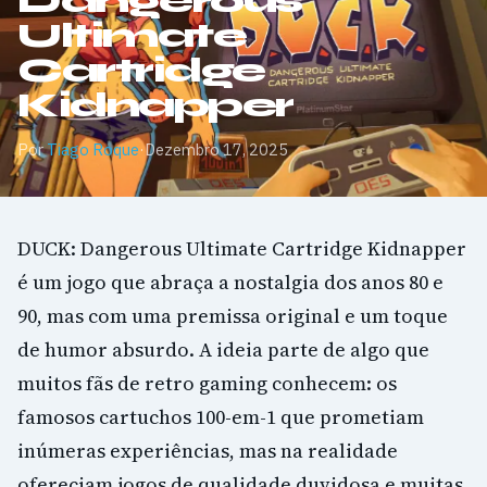
Dangerous
Ultimate
Cartridge
Kidnapper
Por
Tiago Roque
·
Dezembro 17, 2025
DUCK: Dangerous Ultimate Cartridge Kidnapper
é um jogo que abraça a nostalgia dos anos 80 e
90, mas com uma premissa original e um toque
de humor absurdo. A ideia parte de algo que
muitos fãs de retro gaming conhecem: os
famosos cartuchos 100-em-1 que prometiam
inúmeras experiências, mas na realidade
ofereciam jogos de qualidade duvidosa e muitas