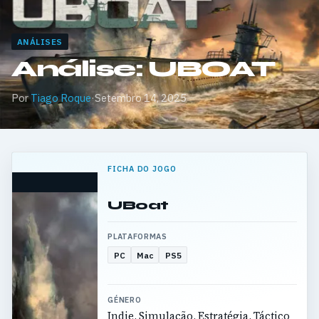
ANÁLISES
Análise: UBOAT
Por
Tiago Roque
·
Setembro 14, 2025
FICHA DO JOGO
UBoat
PLATAFORMAS
PC
Mac
PS5
GÉNERO
Indie, Simulação, Estratégia, Táctico