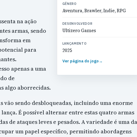
GÉNERO
Aventura, Brawler, Indie, RPG
assenta na ação
DESENVOLVEDOR
entes armas, sendo
Ultizero Games
ransforma em
LANÇAMENTO
potencial para
2025
nantes.
Ver página do jogo
→
cesso apenas a uma
ado de
s algo aborrecidas.
as vão sendo desbloqueadas, incluindo uma enorme
lança. É possível alternar entre estas quatro armas
das de ataques leves e pesados. A variedade é uma d
ocupar um papel específico, permitindo abordagens