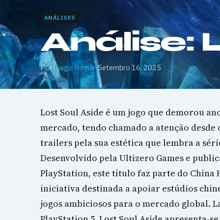
ANÁLISES
Análise: 
Por
Tiago Roque
·
Setembro 16, 2025
Lost Soul Aside é um jogo que demorou ano
mercado, tendo chamado a atenção desde 
trailers pela sua estética que lembra a séri
Desenvolvido pela Ultizero Games e public
PlayStation, este título faz parte do China
iniciativa destinada a apoiar estúdios chi
jogos ambiciosos para o mercado global. L
PlayStation 5, Lost Soul Aside apresenta-