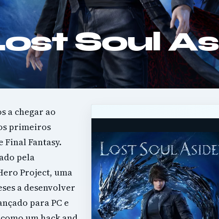
Lost Soul A
s a chegar ao
os primeiros
e Final Fantasy.
ado pela
 Hero Project, uma
neses a desenvolver
ançado para PC e
se como um hack and