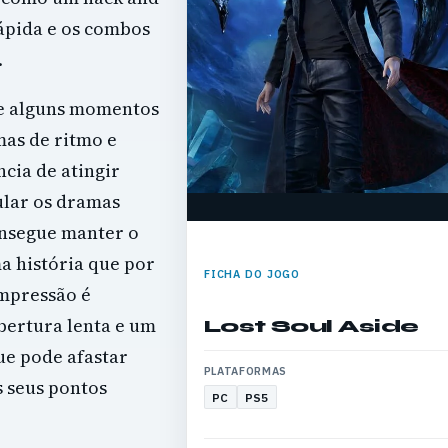
ápida e os combos
.
de alguns momentos
mas de ritmo e
cia de atingir
ular os dramas
onsegue manter o
a história que por
FICHA DO JOGO
impressão é
bertura lenta e um
Lost Soul Aside
ue pode afastar
PLATAFORMAS
s seus pontos
PC
PS5