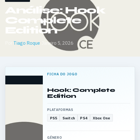
Análise: Hook
Complete
Edition
Por
Tiago Roque
·
Janeiro 5, 2026
FICHA DO JOGO
Hook: Complete
Edition
PLATAFORMAS
PS5
Switch
PS4
Xbox One
GÉNERO