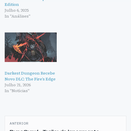
Edition
Julho 6, 2025
In "Análises"
Darkest Dungeon Recebe
Novo DLC: The Fire’s Edge
Julho 21, 2026
In "Notícias"
Navegação
ANTERIOR