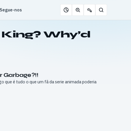
Segue-nos
Pesquisar
Roleta
Descobrir
Ofertas
de
jogos
de
jogos
com
chaves
e King? Why’d
IA
r Garbage?!!
go que é tudo o que um fã da serie animada poderia