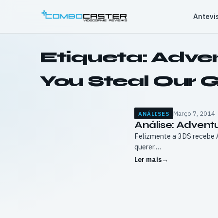
Saltar
Antevi
para
o
conteúdo
Etiqueta:
Adven
You Steal Our 
Março 7, 2014
ANÁLISES
Análise: Advent
Felizmente a 3DS recebe A
querer.…
Ler mais
→