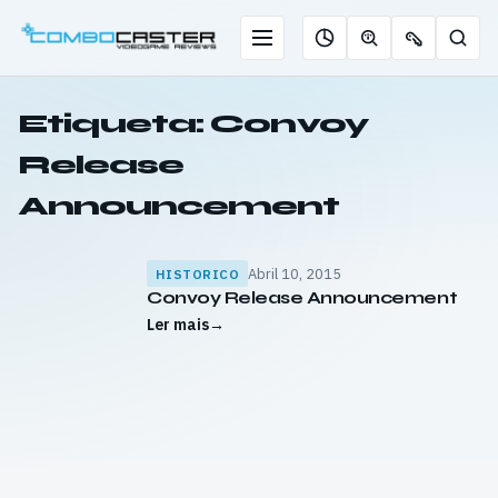
Saltar
para
Menu
Pesqu
Roleta
Descobrir
Ofertas
o
de
jogos
de
conteúdo
jogos
com
chaves
Etiqueta:
Convoy
IA
Release
Announcement
Abril 10, 2015
HISTORICO
Convoy Release Announcement
Ler mais
→