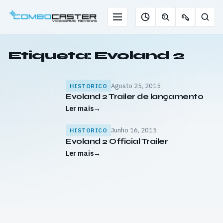
Saltar
para
Menu
Pesqu
Roleta
Descobrir
Ofertas
o
de
jogos
de
conteúdo
jogos
com
chaves
Etiqueta:
Evoland 2
IA
Agosto 25, 2015
HISTORICO
Evoland 2 Trailer de lançamento
Ler mais
→
Junho 16, 2015
HISTORICO
Evoland 2 Official Trailer
Ler mais
→