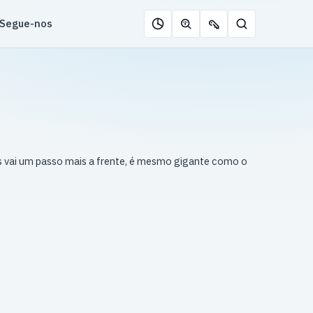
Segue-nos
Pesquisar
Roleta
Descobrir
Ofertas
de
jogos
de
jogos
com
chaves
IA
 vai um passo mais a frente, é mesmo gigante como o