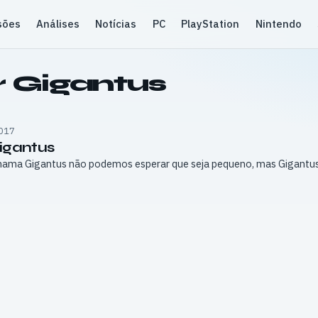
sões
Análises
Notícias
PC
PlayStation
Nintendo
 Gigantus
017
Gigantus
chama Gigantus não podemos esperar que seja pequeno, mas Gigantus