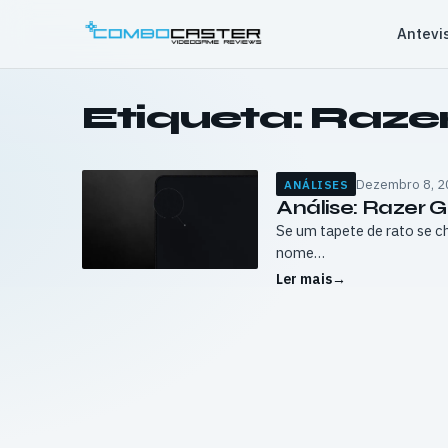
Saltar
Antevi
para
o
conteúdo
Etiqueta:
Razer
Dezembro 8, 2
ANÁLISES
Análise: Razer 
Se um tapete de rato se 
nome…
Ler mais
→