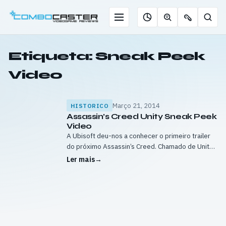
Saltar
para
Menu
Pesqu
Roleta
Descobrir
Ofertas
o
de
jogos
de
conteúdo
jogos
com
chaves
Etiqueta:
Sneak Peek
IA
Video
Março 21, 2014
HISTORICO
Assassin’s Creed Unity Sneak Peek
Video
A Ubisoft deu-nos a conhecer o primeiro trailer
do próximo Assassin’s Creed. Chamado de Unity
este é o primeiro jogo da série a ser lançado em
Ler mais
→
exclusivo para…