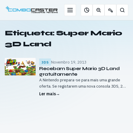
Saltar
para
Menu
Pesqu
Roleta
Descobrir
Ofertas
o
de
jogos
de
conteúdo
jogos
com
chaves
Etiqueta:
Super Mario
IA
3D Land
Novembro 19, 2013
3DS
Recebam Super Mario 3D Land
gratuitamente
A Nintendo prepara-se para mais uma grande
oferta. Se registarem uma nova consola 3DS, 2DS
ou 3DS XL juntamente com um de 15 outros
Ler mais
→
títulos no Club Nintendo,…