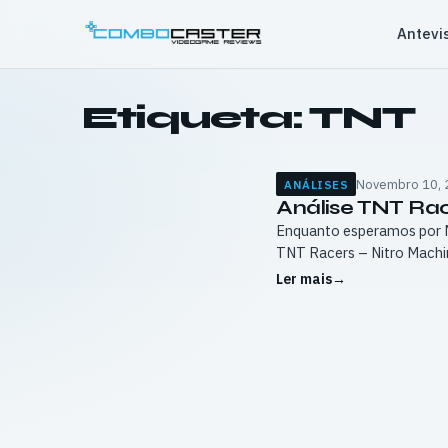
Saltar
Antevi
para
o
conteúdo
Etiqueta:
TNT
Novembro 10, 
ANÁLISES
Análise TNT Rac
Enquanto esperamos por M
TNT Racers – Nitro Mach
Ler mais
→