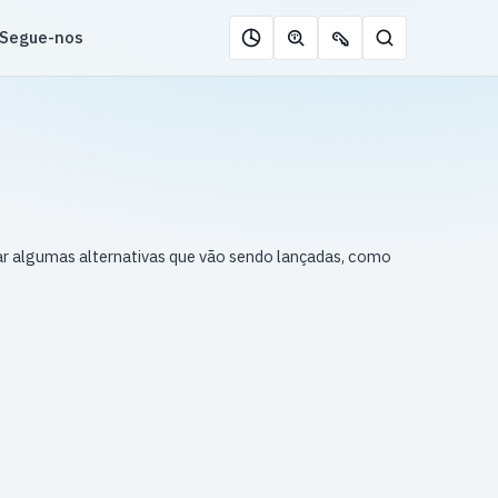
Segue-nos
Pesquisar
Roleta
Descobrir
Ofertas
de
jogos
de
jogos
com
chaves
IA
ar algumas alternativas que vão sendo lançadas, como