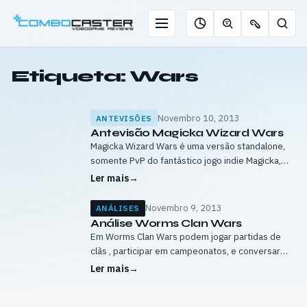
Saltar
para
Menu
Pesqu
Roleta
Descobrir
Ofertas
o
de
jogos
de
conteúdo
jogos
com
chaves
Etiqueta:
Wars
IA
Novembro 10, 2013
ANTEVISÕES
Antevisão Magicka Wizard Wars
Magicka Wizard Wars é uma versão standalone,
somente PvP do fantástico jogo indie Magicka,
que para aqueles que nunca tinham ouvido falar, é
Ler mais
→
um jogo que mistura elementos…
Novembro 9, 2013
ANÁLISES
Análise Worms Clan Wars
Em Worms Clan Wars podem jogar partidas de
clãs , participar em campeonatos, e conversar
com membros do clã. O sistema de classes de
Ler mais
→
Revolution voltou, mas foi…