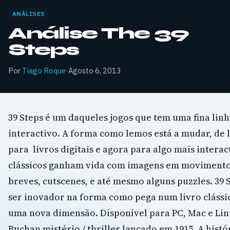
ANÁLISES
Análise The 39
Steps
Por
Tiago Roque
·
Agosto 6, 2013
39 Steps é um daqueles jogos que tem uma fina linh
interactivo. A forma como lemos está a mudar, de l
para livros digitais e agora para algo mais inter
clássicos ganham vida com imagens em moviment
breves, cutscenes, e até mesmo alguns puzzles. 39 
ser inovador na forma como pega num livro clássic
uma nova dimensão. Disponível para PC, Mac e Linu
Buchan mistério / thriller lançado em 1915. A histór