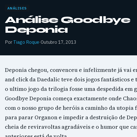
ANÁLISES
Análise Goodbye
Deponia
Por
Tiago Roque
·
Outubro 17, 2013
Deponia chegou, convenceu e infelizmente já vai 
and click da Daedalic teve dois jogos fantásticos 
o ultimo jogo da trilogia fosse uma despedida em 
Goodbye Deponia começa exactamente onde Chaos
com o nosso grupo de heróis a caminho da utopia 
para parar Organon e impedir a destruição de Depo
cheia de reviravoltas agradáveis e o humor que ca
anteriores está de volta.