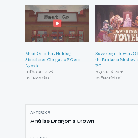
Meat Grinder: Hotdog
Sovereign Tower: O
Simulator Chega ao PC em
de Fantasia Medieva
Agosto
PC
Julho 30, 2026
Agosto 6, 2026
In "Notícias"
In "Notícias"
Navegação
ANTERIOR
de
Análise Dragon’s Crown
artigos
SEGUINTE