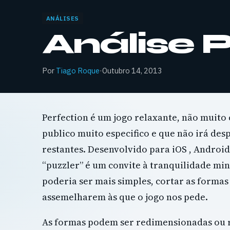
ANÁLISES
Análise 
Por
Tiago Roque
·
Outubro 14, 2013
Perfection é um jogo relaxante, não muito
publico muito especifico e que não irá de
restantes. Desenvolvido para iOS , Android,
“puzzler” é um convite à tranquilidade min
poderia ser mais simples, cortar as forma
assemelharem às que o jogo nos pede.
As formas podem ser redimensionadas ou r