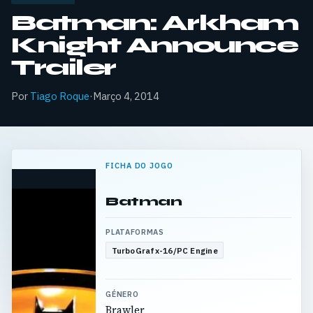
Batman: Arkham
Knight Announce
Trailer
Por
Tiago Roque
·
Março 4, 2014
FICHA DO JOGO
Batman
PLATAFORMAS
TurboGrafx-16/PC Engine
GÉNERO
Brawler