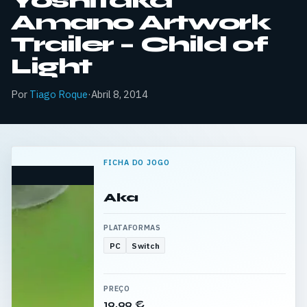
Yoshitaka
Amano Artwork
Trailer – Child of
Light
Por
Tiago Roque
·
Abril 8, 2014
FICHA DO JOGO
Aka
PLATAFORMAS
PC
Switch
PREÇO
19,99 €