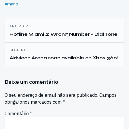
Amano
Navegação
ANTERIOR
de
Hotline Miami 2: Wrong Number – Dial Tone
artigos
SEGUINTE
AirMech Arena soon available on Xbox 360!
Deixe um comentário
O seu endereço de email não será publicado.
Campos
obrigatórios marcados com
*
Comentário
*