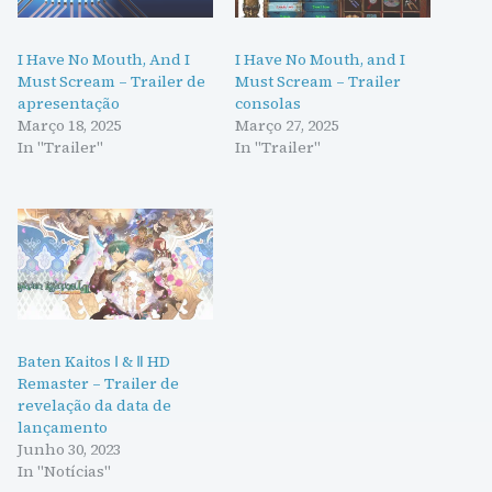
I Have No Mouth, And I
I Have No Mouth, and I
Must Scream – Trailer de
Must Scream – Trailer
apresentação
consolas
Março 18, 2025
Março 27, 2025
In "Trailer"
In "Trailer"
Baten Kaitos Ⅰ & Ⅱ HD
Remaster – Trailer de
revelação da data de
lançamento
Junho 30, 2023
In "Notícias"