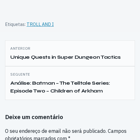
Etiquetas:
TROLL AND I
Navegação
ANTERIOR
de
Unique Quests in Super Dungeon Tactics
artigos
SEGUINTE
Análise: Batman – The Telltale Series:
Episode Two – Children of Arkham
Deixe um comentário
O seu endereço de email não será publicado.
Campos
obrigatórios marcados com
*