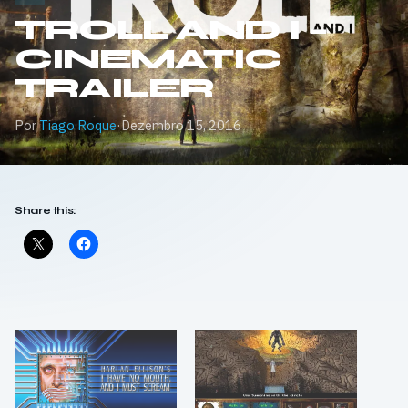
TROLL AND I –
CINEMATIC
TRAILER
Por
Tiago Roque
·
Dezembro 15, 2016
Share this: