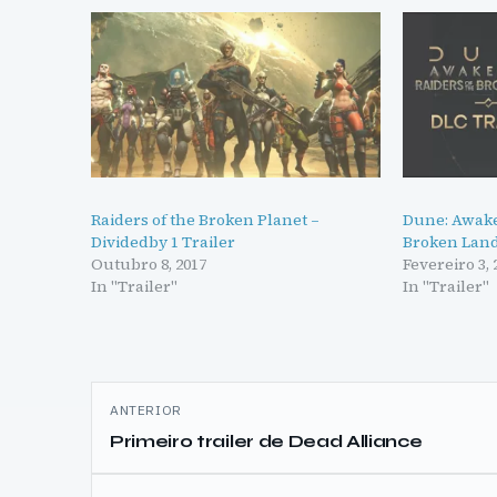
Raiders of the Broken Planet –
Dune: Awake
Dividedby 1 Trailer
Broken Land
Outubro 8, 2017
Fevereiro 3, 
In "Trailer"
In "Trailer"
Navegação
ANTERIOR
de
Primeiro trailer de Dead Alliance
artigos