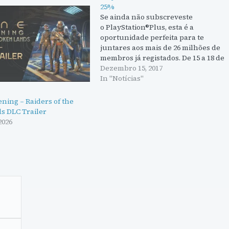
25%
Se ainda não subscreveste
o PlayStation®Plus, esta é a
oportunidade perfeita para te
juntares aos mais de 26 milhões de
membros já registados. De 15 a 18 de
dezembro, poderás subscrever o
Dezembro 15, 2017
PlayStation®Plus por 12 meses com
In "Notícias"
25% de desconto, por um preço de
44,99€ (PVP Aprox.). Durante o mês de
ning – Raiders of the
dezembro, o…
s DLC Trailer
2026