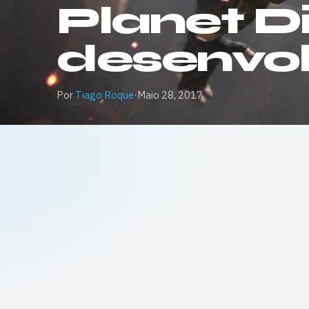
Planet Di
desenvol
Por
Tiago Roque
·
Maio 28, 2017