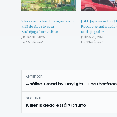
Starsand Island: Lançamento
JDM: Japanese Drift
a 18 de Agosto com
Recebe Atualização
Multijogador Online
Multijogador
Julho 31, 2026
Julho 29, 2026
In "Notícias"
In "Notícias"
Navegação
ANTERIOR
de
Análise: Dead by Daylight – Leatherface
artigos
SEGUINTE
Killler is dead está gratuito