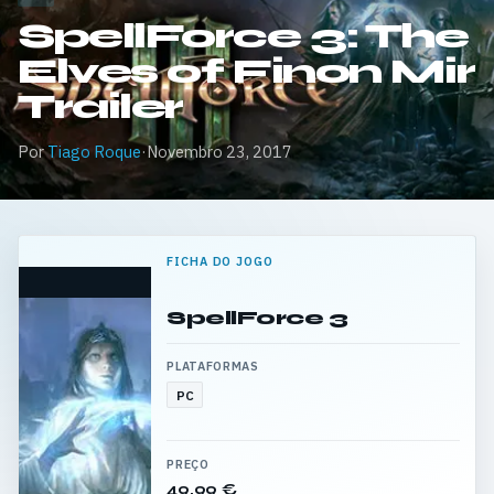
SpellForce 3: The
Elves of Finon Mir
Trailer
Por
Tiago Roque
·
Novembro 23, 2017
FICHA DO JOGO
SpellForce 3
PLATAFORMAS
PC
PREÇO
49,99 €