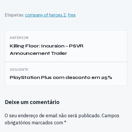
Etiquetas:
company of heroes 2
,
free
Navegação
ANTERIOR
de
Killing Floor: Incursion – PSVR
Announcement Trailer
artigos
SEGUINTE
PlayStation Plus com desconto em 25%
Deixe um comentário
O seu endereço de email não será publicado.
Campos
obrigatórios marcados com
*