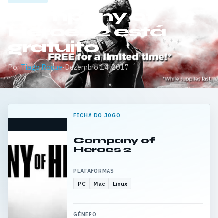
Company of
Heroes 2 está
gratuito
Por
Tiago Roque
·
Dezembro 14, 2017
FICHA DO JOGO
Company of
Heroes 2
PLATAFORMAS
PC
Mac
Linux
GÉNERO