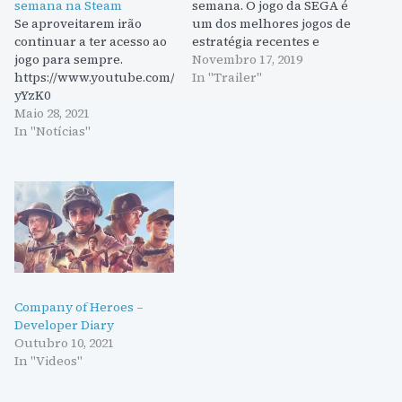
semana na Steam
semana. O jogo da SEGA é
Se aproveitarem irão
um dos melhores jogos de
continuar a ter acesso ao
estratégia recentes e
jogo para sempre.
pode ficar na vossa conta
Novembro 17, 2019
https://www.youtube.com/embed/ahk0f-
para sempre. Aproveitem.
In "Trailer"
yYzK0
Maio 28, 2021
In "Notícias"
Company of Heroes –
Developer Diary
Outubro 10, 2021
In "Videos"