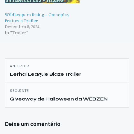
Wildkeepers Rising – Gameplay
Features Trailer
Dezembro 5, 2024
In "Trailer"
Navegação
ANTERIOR
de
Lethal League Blaze Trailer
artigos
SEGUINTE
Giveaway de Halloween da WEBZEN
Deixe um comentário