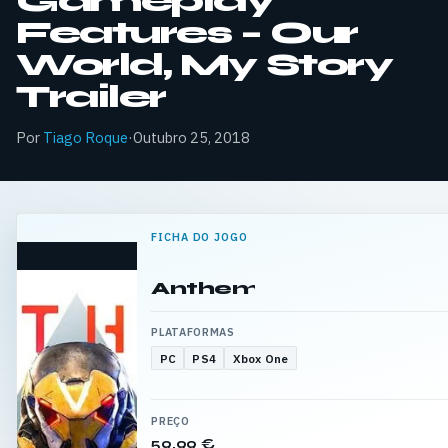
Gameplay
Features – Our
World, My Story
Trailer
Por
Tiago Roque
·
Outubro 25, 2018
FICHA DO JOGO
Anthem
PLATAFORMAS
PC
PS4
Xbox One
PREÇO
59,99 €